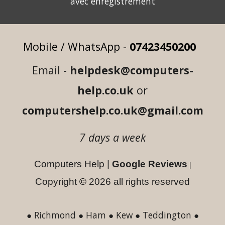
avec
enregistrement
Mobile / WhatsApp -
07423450200
Email -
helpdesk@computers-
help.co.uk
or
computershelp.co.uk@gmail.com
7 days a wee
k
Computers Help |
Google Reviews
|
Copyright
©
2026
a
ll rights reserved
● Richmond ● Ham ● Kew ● Teddington ●