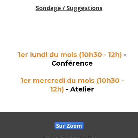
S
ondage
/
Suggestions
1er
l
und
i du mois (
10h30
-
12h)
-
Conférence
1er mercredi du mois (
10h30 -
12h)
- Atelier
Sur Zoom